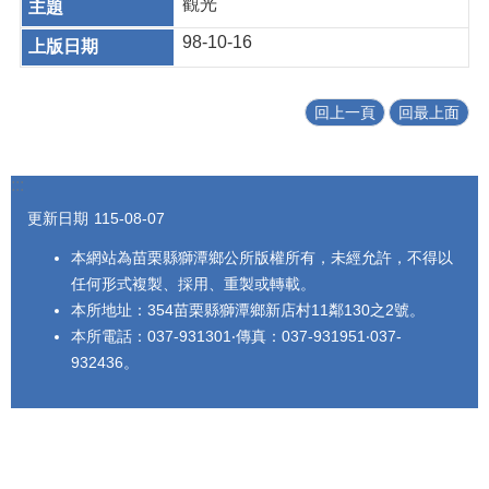
觀光
98-10-16
回上一頁
回最上面
:::
更新日期
115-08-07
本網站為苗栗縣獅潭鄉公所版權所有，未經允許，不得以
任何形式複製、採用、重製或轉載。
本所地址：354苗栗縣獅潭鄉新店村11鄰130之2號。
本所電話：037-931301‧傳真：037-931951‧037-
932436。