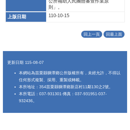
公所補助人民團體審查作業原
則」。
110-10-15
回上一頁
回最上面
:::
更新日期
115-08-07
本網站為苗栗縣獅潭鄉公所版權所有，未經允許，不得以
任何形式複製、採用、重製或轉載。
本所地址：354苗栗縣獅潭鄉新店村11鄰130之2號。
本所電話：037-931301‧傳真：037-931951‧037-
932436。