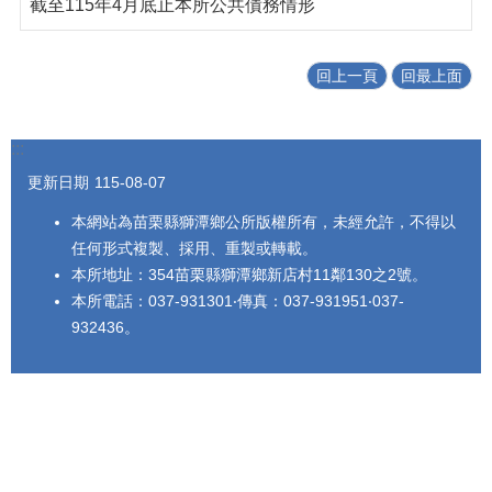
截至115年4月底止本所公共債務情形
回上一頁
回最上面
:::
更新日期
115-08-07
本網站為苗栗縣獅潭鄉公所版權所有，未經允許，不得以
任何形式複製、採用、重製或轉載。
本所地址：354苗栗縣獅潭鄉新店村11鄰130之2號。
本所電話：037-931301‧傳真：037-931951‧037-
932436。