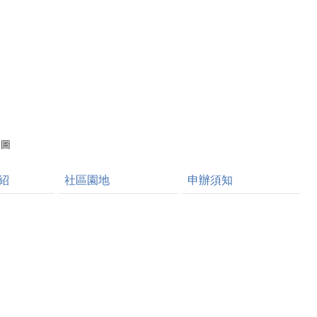
品
覽圖
紹
社區園地
申辦須知