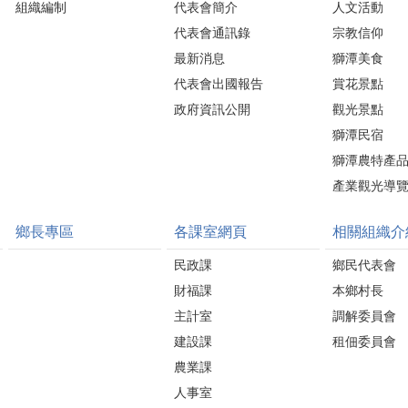
組織編制
代表會簡介
人文活動
代表會通訊錄
宗教信仰
最新消息
獅潭美食
代表會出國報告
賞花景點
政府資訊公開
觀光景點
獅潭民宿
獅潭農特產
產業觀光導
鄉長專區
各課室網頁
相關組織介
民政課
鄉民代表會
財福課
本鄉村長
主計室
調解委員會
建設課
租佃委員會
農業課
人事室