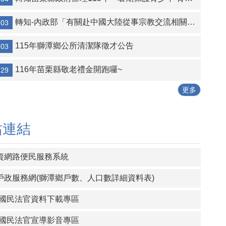
轉知-內政部「有關赴中國大陸從事宗教交流相關風險及注意事項」1份
-03
115年獅潭鄉公所清潔隊徵才公告
-03
116年苗栗縣敬老禮金開跑囉~
-29
更多
站連結
資網路便民服務系統
戶政服務網(獅潭鄉戶數、人口數詳細資料表)
-國民法官資料下載專區
-國民法官宣導影音專區