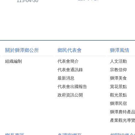
115-04-30
勒芳
處副處
劉淑
漢鎮代
老，以
夥伴
關於獅潭鄉公所
鄉民代表會
獅潭風情
關懷與
開心的
組織編制
代表會簡介
人文活動
此照
代表會通訊錄
宗教信仰
，真的
最新消息
獅潭美食
不只是
代表會出國報告
賞花景點
是凝聚
政府資訊公開
觀光景點
要據
獅潭民宿
，也祝
康、幸
獅潭農特產
！
產業觀光導