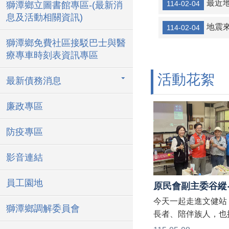
最近地震頻
114-02-04
獅潭鄉立圖書館專區-(最新消
息及活動相關資訊)
地震來
114-02-04
獅潭鄉免費社區接駁巴士與醫
療專車時刻表資訊專區
活動花絮
最新債務消息
廉政專區
防疫專區
影音連結
員工園地
今天一起走進文健站
獅潭鄉調解委員會
長者、陪伴族人，也
慶溫馨的母親節。 