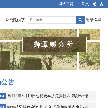
網站導覽
回首頁
熱門關鍵字
進階搜尋
動公告
自115年8月10日起變更本所免費社區接駁巴士部分時刻表
-04
轉知苗栗縣政府辦理115年「暑期保護青少年-青春專案」宣導
-04