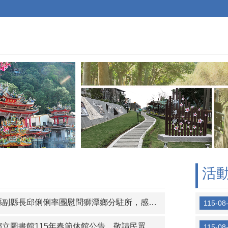
活
縣長邱俐俐率團慰問獅潭鄉分駐所，感謝春安期間守護地方治安。
115-08
立圖書館115年春節休館公告，敬請民眾知悉
115-08