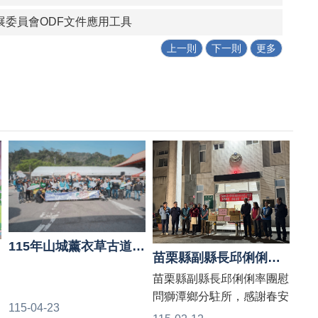
展委員會ODF文件應用工具
上一則
下一則
更多
115年山城薰衣草古道慢行節
苗栗縣副縣長邱俐俐率團慰問獅潭鄉分駐所，感謝春安期間守護地方治安。
苗栗縣副縣長邱俐俐率團慰
問獅潭鄉分駐所，感謝春安
115-04-23
期間守護地方治安。 為慰