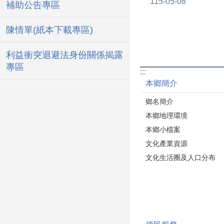
115-05-08
補助公告專區
民會副主委谷縱‧喀
安、苗栗縣政府原民
陳情單(紙本下載專區)
長陳世省、獅潭鄉長
能、黃敏琪代表、魏
利益衝突迴避法身份關係揭露
表、百壽村豆鼎發長
專區
:::
及文健站所有辛苦的
本鄉簡介
們，一同用行動傳遞
溫暖。 看到長輩們
鄉名簡介
笑容，感受到部落彼
本鄉地理環境
顧、互相關心的力量
本鄉小檔案
非常感動。 文健站
文化產業資源
照顧長者的地方，更
文化生活圈及人口分布
情感、傳承文化的重
點。 在母親節前夕
福所有媽媽們平安健
福快樂，母親節快樂