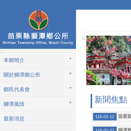
:::
跳到主要內容區塊
:::
:::
本鄉簡介
關於獅潭鄉公所
鄉民代表會
新聞焦點
獅潭風情
苗栗縣副
115-02-12
最新消息
獅潭鄉
115-01-21