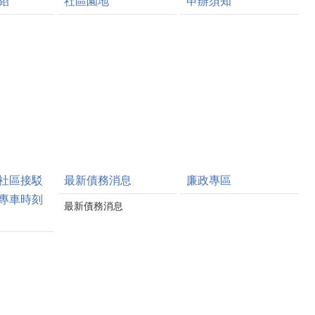
紹
社區園地
申辦須知
後盾，提供必要資源與支
持，共同打造更安全、宜居
的生活環境。 獅潭鄉長劉
淑能也指出，地方治安的穩
定有賴警政與地方單位密切
合作，感謝獅潭分駐所長期
以來守護地方安全，無論是
日常巡邏、治安維護或突發
事件處理，都展現專業與效
率，讓鄉親深感安心。
社區接駁
最新債務消息
廉政專區
專車時刻
最新債務消息