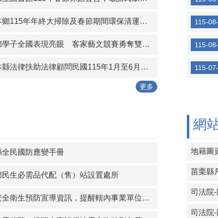
115年年終大掃除及春節期間環保清運配合事項，請鄉親配合辦理。
115-08
學子全國表現亮眼 客家藝文競賽勇奪雙料第一
115-08
縣法律扶助法律顧問民國115年1月至6月輪值服務時間表
115-07
更多
網
地籍圖
縣全民國防應變手冊
苗栗縣
鄉民生必需品代配（售）站設置處所
司法院
衛生預防宣導資訊，提醒轄內事業單位及勞工落實作業安全管理。
司法院