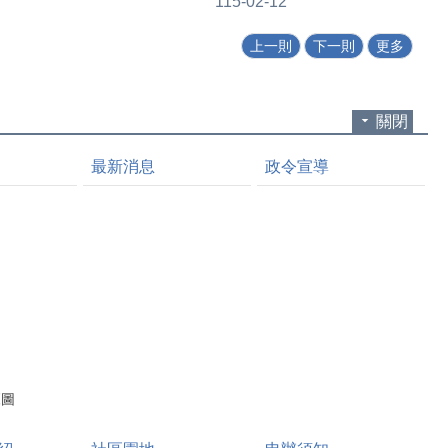
115-02-12
勞春安期間堅守崗位的警察
同仁，苗栗縣副縣長邱俐俐
上一則
下一則
更多
於2月10日晚間在獅潭鄉長
劉淑能、獅潭鄉民代表會主
席林昌元、代表魏漢鎮、代
關閉
表賴炫樺及獅潭鄉警友會主
最新消息
政令宣導
任張淑媛等人陪同下，前往
獅潭鄉分駐所進行春安慰勞
活動，向辛勤付出的員警表
達誠摯感謝與關懷。 邱俐
俐副縣長表示，春安工作期
間，警方肩負治安維護、交
通疏導及為民服務等重責大
任，特別是在年節期間仍堅
守崗位、守護鄉親安全，讓
品
民眾能安心過好年，這份付
覽圖
出令人敬佩與感動。縣府將
持續作為警察同仁最堅強的