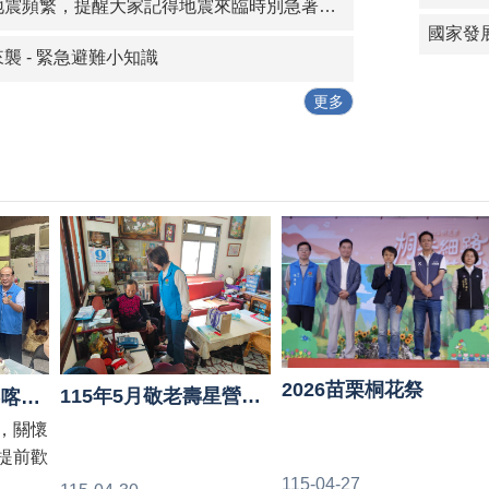
繁，提醒大家記得地震來臨時別急著逃跑，應先保護頭頸部！平時也應做好各項防災準備：
國家發
襲 - 緊急避難小知識
更多
2026苗栗桐花祭
115年5月敬老壽星營養食品發放完成
原民會副主委谷縱‧喀勒芳安蒞臨本鄉，關懷百壽文健站與歡慶母親節。
，關懷
提前歡
感謝原
115-04-27