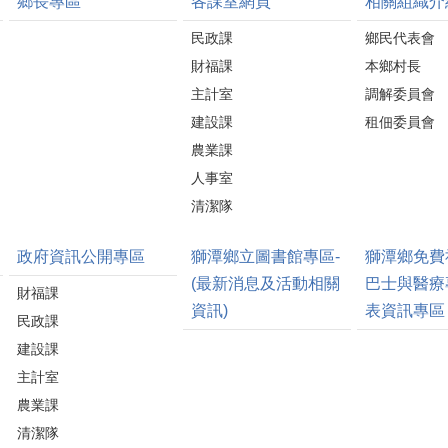
鄉長專區
各課室網頁
相關組織介
民政課
鄉民代表會
財福課
本鄉村長
主計室
調解委員會
建設課
租佃委員會
農業課
人事室
清潔隊
政府資訊公開專區
獅潭鄉立圖書館專區-
獅潭鄉免費
(最新消息及活動相關
巴士與醫療
財福課
資訊)
表資訊專區
民政課
建設課
主計室
農業課
清潔隊