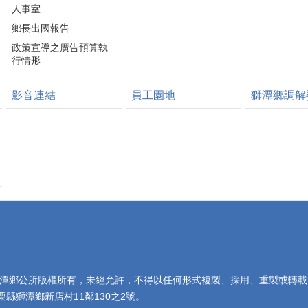
人事室
鄉長出國報告
政策宣導之廣告預算執
行情形
影音連結
員工園地
獅潭鄉調解
潭鄉公所版權所有，未經允許，不得以任何形式複製、採用、重製或轉載
栗縣獅潭鄉新店村11鄰130之2號。