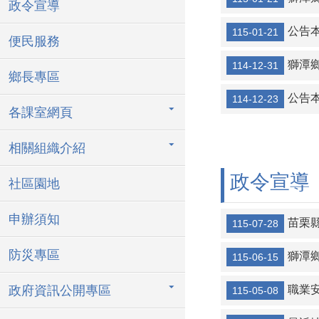
政令宣導
公告本鄉
115-01-21
便民服務
獅潭鄉
114-12-31
鄉長專區
公告本
114-12-23
各課室網頁
相關組織介紹
政令宣導
社區園地
申辦須知
苗栗
115-07-28
防災專區
獅潭
115-06-15
政府資訊公開專區
職業安全
115-05-08